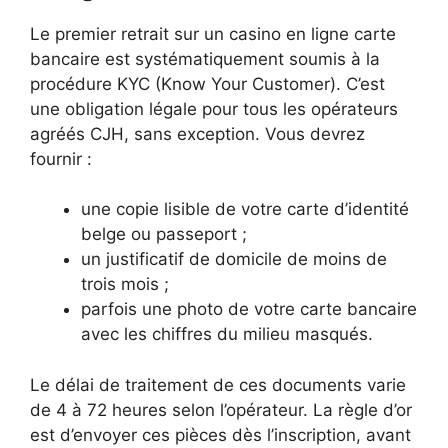
Le premier retrait sur un casino en ligne carte
bancaire est systématiquement soumis à la
procédure KYC (Know Your Customer). C’est
une obligation légale pour tous les opérateurs
agréés CJH, sans exception. Vous devrez
fournir :
une copie lisible de votre carte d’identité
belge ou passeport ;
un justificatif de domicile de moins de
trois mois ;
parfois une photo de votre carte bancaire
avec les chiffres du milieu masqués.
Le délai de traitement de ces documents varie
de 4 à 72 heures selon l’opérateur. La règle d’or
est d’envoyer ces pièces dès l’inscription, avant