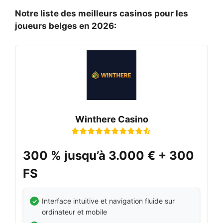
Notre liste des meilleurs casinos pour les
joueurs belges en 2026:
Winthere Casino
300 % jusqu’à 3.000 € + 300
FS
Interface intuitive et navigation fluide sur
ordinateur et mobile