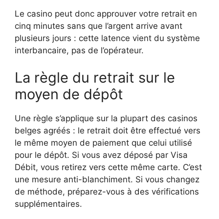
Le casino peut donc approuver votre retrait en
cinq minutes sans que l’argent arrive avant
plusieurs jours : cette latence vient du système
interbancaire, pas de l’opérateur.
La règle du retrait sur le
moyen de dépôt
Une règle s’applique sur la plupart des casinos
belges agréés : le retrait doit être effectué vers
le même moyen de paiement que celui utilisé
pour le dépôt. Si vous avez déposé par Visa
Débit, vous retirez vers cette même carte. C’est
une mesure anti-blanchiment. Si vous changez
de méthode, préparez-vous à des vérifications
supplémentaires.