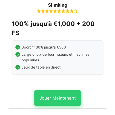
Slimking
100% jusqu’à €1,000 + 200
FS
Sport : 130% jusqu’à €500
Large choix de fournisseurs et machines
populaires
Jeux de table en direct
Jouer Maintenant