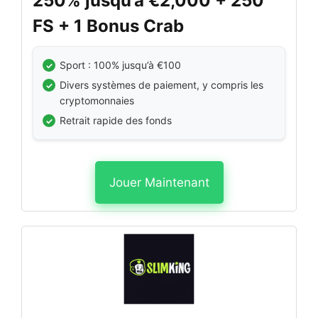
250% jusqu’à €2,000 + 250
FS + 1 Bonus Crab
Sport : 100% jusqu’à €100
Divers systèmes de paiement, y compris les
cryptomonnaies
Retrait rapide des fonds
Jouer Maintenant