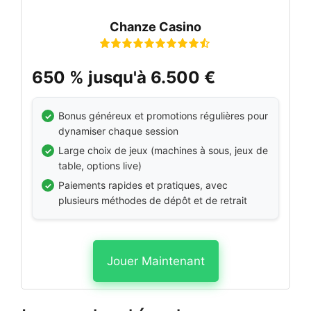
Chanze Casino
650 % jusqu'à 6.500 €
Bonus généreux et promotions régulières pour
dynamiser chaque session
Large choix de jeux (machines à sous, jeux de
table, options live)
Paiements rapides et pratiques, avec
plusieurs méthodes de dépôt et de retrait
Jouer Maintenant