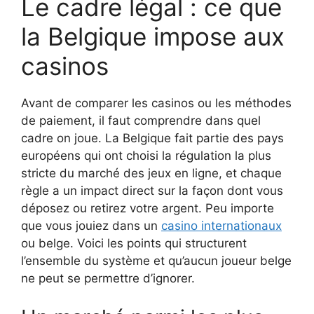
Le cadre légal : ce que
la Belgique impose aux
casinos
Avant de comparer les casinos ou les méthodes
de paiement, il faut comprendre dans quel
cadre on joue. La Belgique fait partie des pays
européens qui ont choisi la régulation la plus
stricte du marché des jeux en ligne, et chaque
règle a un impact direct sur la façon dont vous
déposez ou retirez votre argent. Peu importe
que vous jouiez dans un
casino internationaux
ou belge. Voici les points qui structurent
l’ensemble du système et qu’aucun joueur belge
ne peut se permettre d’ignorer.