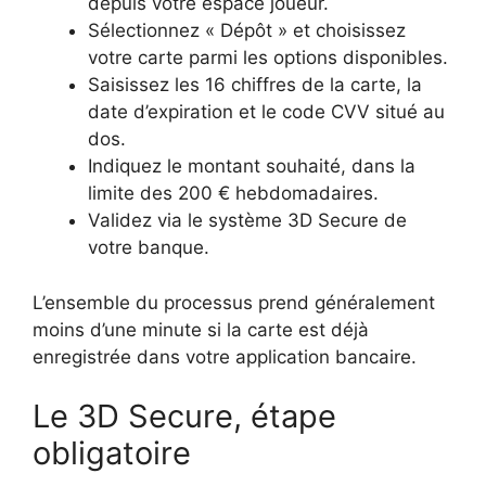
depuis votre espace joueur.
Sélectionnez « Dépôt » et choisissez
votre carte parmi les options disponibles.
Saisissez les 16 chiffres de la carte, la
date d’expiration et le code CVV situé au
dos.
Indiquez le montant souhaité, dans la
limite des 200 € hebdomadaires.
Validez via le système 3D Secure de
votre banque.
L’ensemble du processus prend généralement
moins d’une minute si la carte est déjà
enregistrée dans votre application bancaire.
Le 3D Secure, étape
obligatoire