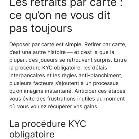
Les retraits par carte :
ce qu’on ne vous dit
pas toujours
Déposer par carte est simple. Retirer par carte,
c’est une autre histoire — et c’est là que la
plupart des joueurs se retrouvent surpris. Entre
la procédure KYC obligatoire, les délais
interbancaires et les règles anti-blanchiment,
plusieurs facteurs s’ajoutent à un processus
qu’on imagine instantané. Anticiper ces étapes
vous évite des frustrations inutiles au moment
où vous voulez récupérer vos gains.
La procédure KYC
obligatoire