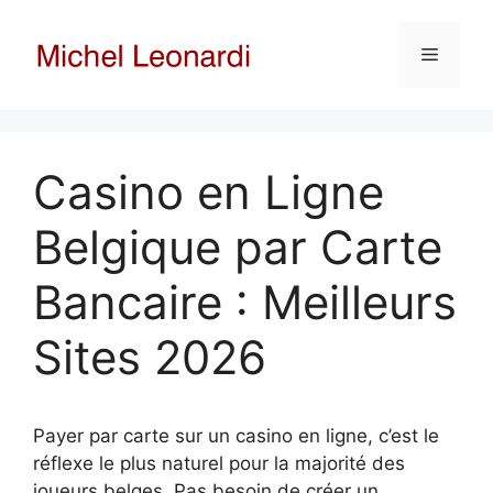
Aller
au
Menu
contenu
Casino en Ligne
Belgique par Carte
Bancaire : Meilleurs
Sites 2026
Payer par carte sur un casino en ligne, c’est le
réflexe le plus naturel pour la majorité des
joueurs belges. Pas besoin de créer un