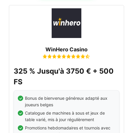
WinHero Casino
325 % Jusqu'à 3750 € + 500
FS
Bonus de bienvenue généreux adapté aux
joueurs belges
Catalogue de machines à sous et jeux de
table varié, mis à jour régulièrement
Promotions hebdomadaires et tournois avec