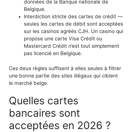
données de la Banque nationale de
Belgique.
Interdiction stricte des cartes de crédit —
seules les cartes de débit sont acceptées
sur les casinos agréés CJH. Un casino qui
propose une carte Visa Crédit ou
Mastercard Crédit n’est tout simplement
pas licencié en Belgique.
Ces deux règles suffisent à elles seules à filtrer
une bonne partie des sites illégaux qui ciblent
le marché belge.
Quelles cartes
bancaires sont
acceptées en 2026 ?