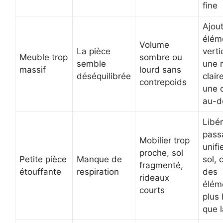
fine
Ajou
élém
Volume
La pièce
verti
Meuble trop
sombre ou
semble
une 
massif
lourd sans
déséquilibrée
clair
contrepoids
une 
au-d
Libér
pass
Mobilier trop
unifi
proche, sol
Petite pièce
Manque de
sol, 
fragmenté,
étouffante
respiration
des
rideaux
élém
courts
plus
que 