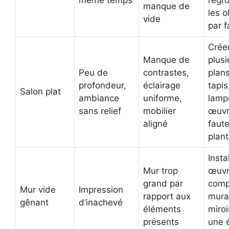
même temps
regr
manque de
les o
vide
par f
Crée
Manque de
plusi
Peu de
contrastes,
plan
profondeur,
éclairage
tapis
Salon plat
ambiance
uniforme,
lamp
sans relief
mobilier
œuvr
aligné
faute
plan
Insta
Mur trop
œuvr
grand par
comp
Mur vide
Impression
rapport aux
mura
gênant
d’inachevé
éléments
miroi
présents
une 