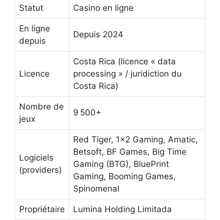
Statut
Casino en ligne
En ligne
Depuis 2024
depuis
Costa Rica (licence « data
Licence
processing » / juridiction du
Costa Rica)
Nombre de
9 500+
jeux
Red Tiger, 1×2 Gaming, Amatic,
Betsoft, BF Games, Big Time
Logiciels
Gaming (BTG), BluePrint
(providers)
Gaming, Booming Games,
Spinomenal
Propriétaire
Lumina Holding Limitada