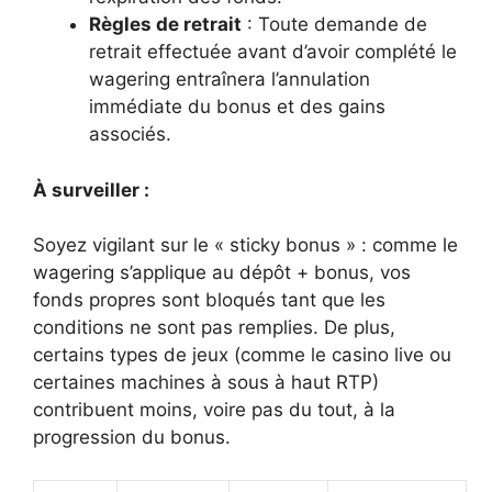
Règles de retrait
: Toute demande de
retrait effectuée avant d’avoir complété le
wagering entraînera l’annulation
immédiate du bonus et des gains
associés.
À surveiller :
Soyez vigilant sur le « sticky bonus » : comme le
wagering s’applique au dépôt + bonus, vos
fonds propres sont bloqués tant que les
conditions ne sont pas remplies. De plus,
certains types de jeux (comme le casino live ou
certaines machines à sous à haut RTP)
contribuent moins, voire pas du tout, à la
progression du bonus.