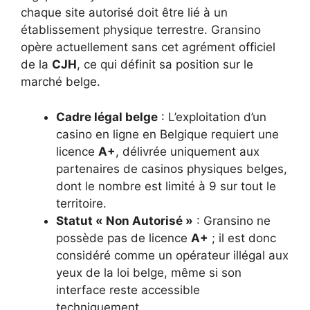
chaque site autorisé doit être lié à un
établissement physique terrestre. Gransino
opère actuellement sans cet agrément officiel
de la
CJH
, ce qui définit sa position sur le
marché belge.
Cadre légal belge
: L’exploitation d’un
casino en ligne en Belgique requiert une
licence
A+
, délivrée uniquement aux
partenaires de casinos physiques belges,
dont le nombre est limité à 9 sur tout le
territoire.
Statut « Non Autorisé »
: Gransino ne
possède pas de licence
A+
; il est donc
considéré comme un opérateur illégal aux
yeux de la loi belge, même si son
interface reste accessible
techniquement.