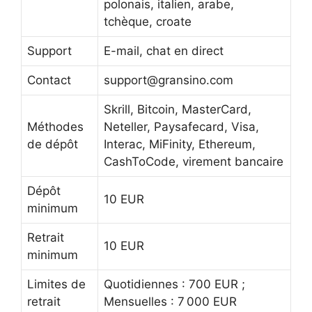
polonais, italien, arabe,
tchèque, croate
Support
E-mail, chat en direct
Contact
support@gransino.com
Skrill, Bitcoin, MasterCard,
Méthodes
Neteller, Paysafecard, Visa,
de dépôt
Interac, MiFinity, Ethereum,
CashToCode, virement bancaire
Dépôt
10 EUR
minimum
Retrait
10 EUR
minimum
Limites de
Quotidiennes : 700 EUR ;
retrait
Mensuelles : 7 000 EUR