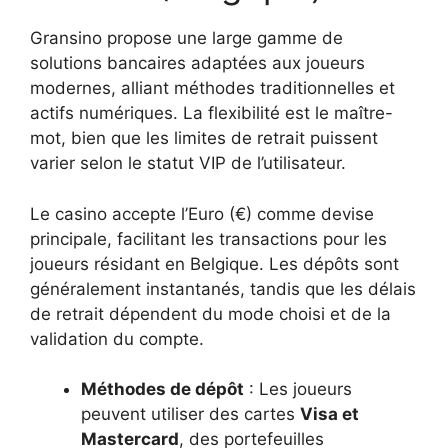
Gransino propose une large gamme de
solutions bancaires adaptées aux joueurs
modernes, alliant méthodes traditionnelles et
actifs numériques. La flexibilité est le maître-
mot, bien que les limites de retrait puissent
varier selon le statut VIP de l’utilisateur.
Le casino accepte l’Euro (€) comme devise
principale, facilitant les transactions pour les
joueurs résidant en Belgique. Les dépôts sont
généralement instantanés, tandis que les délais
de retrait dépendent du mode choisi et de la
validation du compte.
Méthodes de dépôt
: Les joueurs
peuvent utiliser des cartes
Visa et
Mastercard
, des portefeuilles