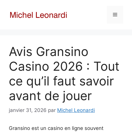
Aller
au
Menu
contenu
Avis Gransino
Casino 2026 : Tout
ce qu’il faut savoir
avant de jouer
janvier 31, 2026
par
Michel Leonardi
Gransino est un casino en ligne souvent