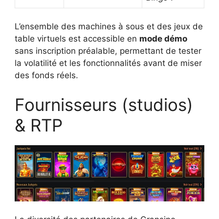
L’ensemble des machines à sous et des jeux de
table virtuels est accessible en
mode démo
sans inscription préalable, permettant de tester
la volatilité et les fonctionnalités avant de miser
des fonds réels.
Fournisseurs (studios)
& RTP