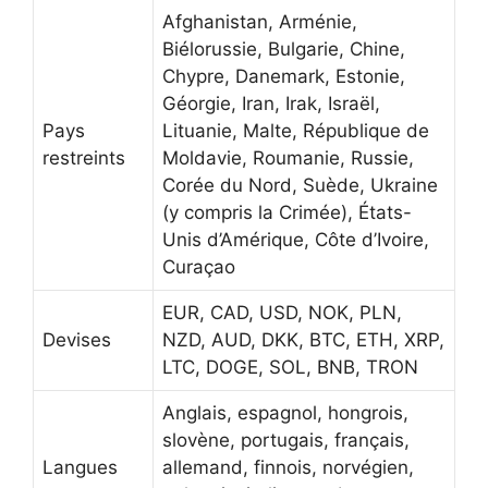
Afghanistan, Arménie,
Biélorussie, Bulgarie, Chine,
Chypre, Danemark, Estonie,
Géorgie, Iran, Irak, Israël,
Pays
Lituanie, Malte, République de
restreints
Moldavie, Roumanie, Russie,
Corée du Nord, Suède, Ukraine
(y compris la Crimée), États-
Unis d’Amérique, Côte d’Ivoire,
Curaçao
EUR, CAD, USD, NOK, PLN,
Devises
NZD, AUD, DKK, BTC, ETH, XRP,
LTC, DOGE, SOL, BNB, TRON
Anglais, espagnol, hongrois,
slovène, portugais, français,
Langues
allemand, finnois, norvégien,