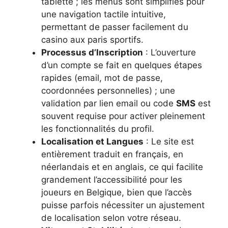
tablette ; les menus sont simplifiés pour
une navigation tactile intuitive,
permettant de passer facilement du
casino aux paris sportifs.
Processus d’Inscription
: L’ouverture
d’un compte se fait en quelques étapes
rapides (email, mot de passe,
coordonnées personnelles) ; une
validation par lien email ou code
SMS
est
souvent requise pour activer pleinement
les fonctionnalités du profil.
Localisation et Langues
: Le site est
entièrement traduit en français, en
néerlandais et en anglais, ce qui facilite
grandement l’accessibilité pour les
joueurs en Belgique, bien que l’accès
puisse parfois nécessiter un ajustement
de localisation selon votre réseau.