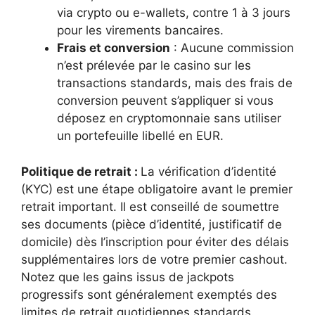
via crypto ou e-wallets, contre 1 à 3 jours
pour les virements bancaires.
Frais et conversion
: Aucune commission
n’est prélevée par le casino sur les
transactions standards, mais des frais de
conversion peuvent s’appliquer si vous
déposez en cryptomonnaie sans utiliser
un portefeuille libellé en EUR.
Politique de retrait :
La vérification d’identité
(KYC) est une étape obligatoire avant le premier
retrait important. Il est conseillé de soumettre
ses documents (pièce d’identité, justificatif de
domicile) dès l’inscription pour éviter des délais
supplémentaires lors de votre premier cashout.
Notez que les gains issus de jackpots
progressifs sont généralement exemptés des
limites de retrait quotidiennes standards.