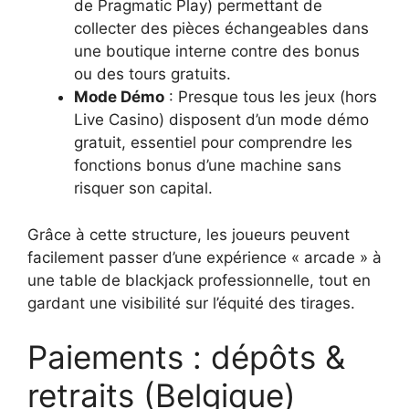
de Pragmatic Play) permettant de
collecter des pièces échangeables dans
une boutique interne contre des bonus
ou des tours gratuits.​
Mode Démo
: Presque tous les jeux (hors
Live Casino) disposent d’un mode démo
gratuit, essentiel pour comprendre les
fonctions bonus d’une machine sans
risquer son capital.
Grâce à cette structure, les joueurs peuvent
facilement passer d’une expérience « arcade » à
une table de blackjack professionnelle, tout en
gardant une visibilité sur l’équité des tirages.
Paiements : dépôts &
retraits (Belgique)