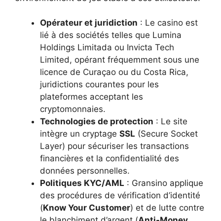
Opérateur et juridiction
: Le casino est
lié à des sociétés telles que Lumina
Holdings Limitada ou Invicta Tech
Limited, opérant fréquemment sous une
licence de Curaçao ou du Costa Rica,
juridictions courantes pour les
plateformes acceptant les
cryptomonnaies.
Technologies de protection
: Le site
intègre un cryptage
SSL
(Secure Socket
Layer) pour sécuriser les transactions
financières et la confidentialité des
données personnelles.
Politiques KYC/AML
: Gransino applique
des procédures de vérification d’identité
(
Know Your Customer
) et de lutte contre
le blanchiment d’argent (
Anti-Money