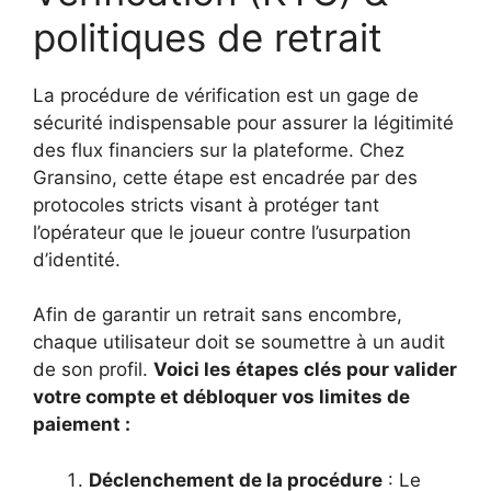
politiques de retrait
La procédure de vérification est un gage de
sécurité indispensable pour assurer la légitimité
des flux financiers sur la plateforme. Chez
Gransino, cette étape est encadrée par des
protocoles stricts visant à protéger tant
l’opérateur que le joueur contre l’usurpation
d’identité.
Afin de garantir un retrait sans encombre,
chaque utilisateur doit se soumettre à un audit
de son profil.
Voici les étapes clés pour valider
votre compte et débloquer vos limites de
paiement :
Déclenchement de la procédure
: Le