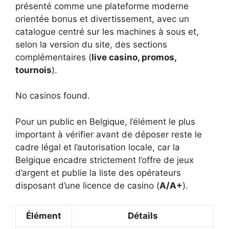
présenté comme une plateforme moderne
orientée bonus et divertissement, avec un
catalogue centré sur les machines à sous et,
selon la version du site, des sections
complémentaires (
live casino, promos,
tournois
).​
No casinos found.
Pour un public en Belgique, l’élément le plus
important à vérifier avant de déposer reste le
cadre légal et l’autorisation locale, car la
Belgique encadre strictement l’offre de jeux
d’argent et publie la liste des opérateurs
disposant d’une licence de casino (
A/A+
).​
Élément
Détails