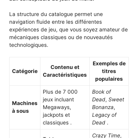
La structure du catalogue permet une
navigation fluide entre les différentes
expériences de jeu, que vous soyez amateur de
mécaniques classiques ou de nouveautés
technologiques.
Exemples de
Contenu et
Catégorie
titres
Caractéristiques
populaires
Plus de 7 000
Book of
jeux incluant
Dead
,
Sweet
Machines
Megaways,
Bonanza
,
à sous
jackpots et
Legacy of
classiques ​.
Dead
​.
Crazy Time
,