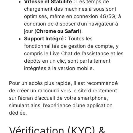
Vitesse et Stabilité
: Les temps de
chargement des machines à sous sont
optimisés, même en connexion 4G/5G, à
condition de disposer d’un navigateur à
jour (
Chrome ou Safari
).​
Support Intégré
: Toutes les
fonctionnalités de gestion de compte, y
compris le Live Chat de l’assistance et les
dépôts en un clic, sont parfaitement
intégrées à la version mobile.​
Pour un accès plus rapide, il est recommandé
de créer un raccourci vers le site directement
sur l’écran d’accueil de votre smartphone,
simulant ainsi l’expérience d’une application
dédiée.​
Vérification (KYC) &